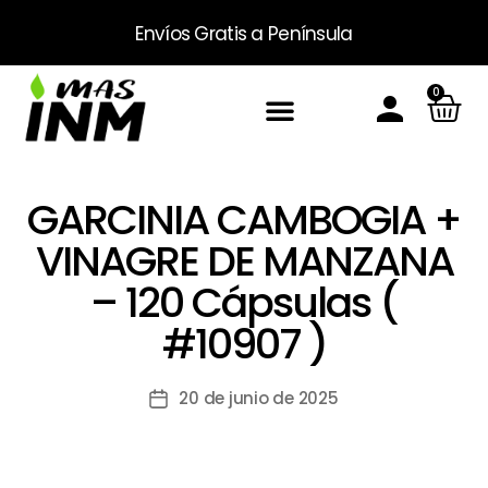
Envíos Gratis
a Península
0
Inicio
Sobre Nosotros
Productos
Packs
Masinm Mascotas
Contacto
GARCINIA CAMBOGIA +
VINAGRE DE MANZANA
– 120 Cápsulas (
#10907 )
20 de junio de 2025