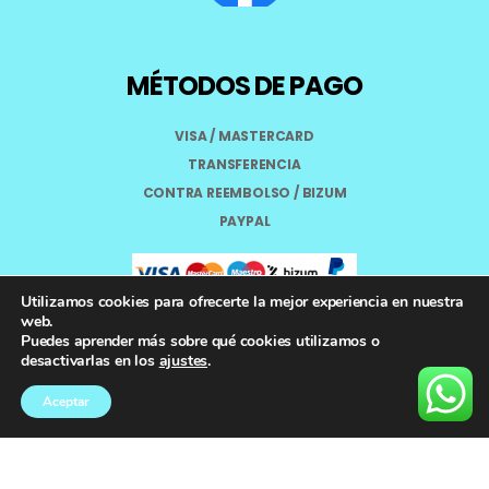
MÉTODOS DE PAGO
VISA / MASTERCARD
TRANSFERENCIA
CONTRA REEMBOLSO / BIZUM
PAYPAL
Utilizamos cookies para ofrecerte la mejor experiencia en nuestra
web.
Puedes aprender más sobre qué cookies utilizamos o
Aviso Legal
desactivarlas en los
ajustes
.
Términos y Condiciones
Aceptar
Política de Privacidad
Registro General Sanitario Nº 26.024094/GR