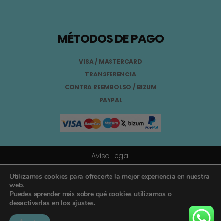
MÉTODOS DE PAGO
VISA / MASTERCARD
TRANSFERENCIA
CONTRA REEMBOLSO / BIZUM
PAYPAL
Aviso Legal
Términos y Condiciones
Utilizamos cookies para ofrecerte la mejor experiencia en nuestra
web.
Puedes aprender más sobre qué cookies utilizamos o
Política de Privacidad
desactivarlas en los
ajustes
.
Registro General Sanitario Nº 26.024094/GR