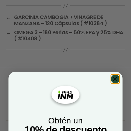
←
GARCINIA CAMBOGIA + VINAGRE DE
MANZANA – 120 Cápsulas ( #10384 )
→
OMEGA 3 – 180 Perlas – 50% EPA y 25% DHA
( #10408 )
Obtén un
10% de descuento