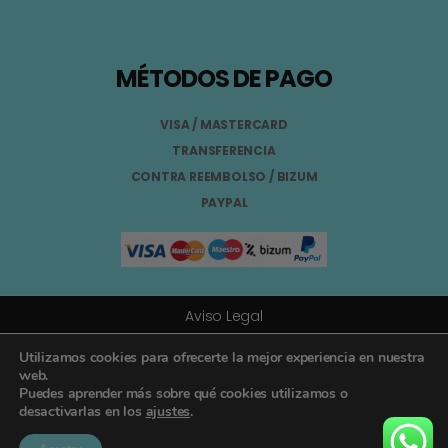
MÉTODOS DE PAGO
VISA / MASTERCARD
TRANSFERENCIA
CONTRA REEMBOLSO / BIZUM
PAYPAL
Aviso Legal
Términos y Condiciones
Utilizamos cookies para ofrecerte la mejor experiencia en nuestra
web.
Puedes aprender más sobre qué cookies utilizamos o
Política de Privacidad
desactivarlas en los
ajustes
.
Registro General Sanitario Nº 26.024094/GR