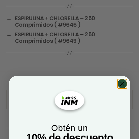
←
ESPIRULINA + CHLORELLA – 250
Comprimidos ( #9646 )
→
ESPIRULINA + CHLORELLA – 250
Comprimidos ( #9649 )
Obtén un
10% de descuento