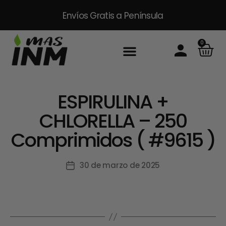
Envíos Gratis
a Península
0
Inicio
Sobre Nosotros
Productos
Packs
Masinm Mascotas
Contacto
ESPIRULINA +
CHLORELLA – 250
Comprimidos ( #9615 )
30 de marzo de 2025