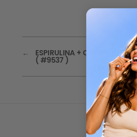
←
ESPIRULINA + CHLORELLA – 
( #9537 )