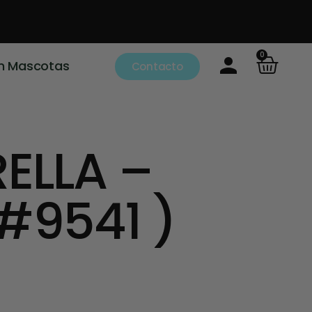
0
m Mascotas
Contacto
ELLA –
#9541 )