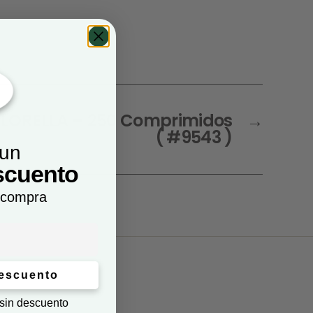
HLORELLA – 250 Comprimidos
→
( #9543 )
 un
scuento
 compra
descuento
 sin descuento