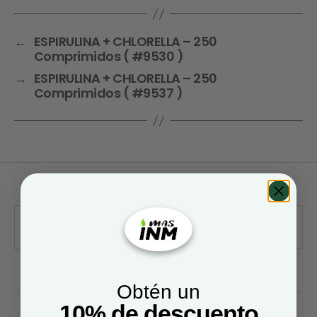
←
ESPIRULINA + CHLORELLA – 250
Comprimidos ( #9530 )
→
ESPIRULINA + CHLORELLA – 250
Comprimidos ( #9537 )
Obtén un
10% de descuento