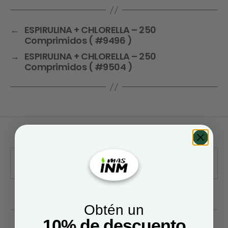
←
ESPIRULINA + CHLORELLA – 250
Comprimidos ( #9496 )
→
ESPIRULINA + CHLORELLA – 250
Comprimidos ( #9504 )
Obtén un
10% de descuento