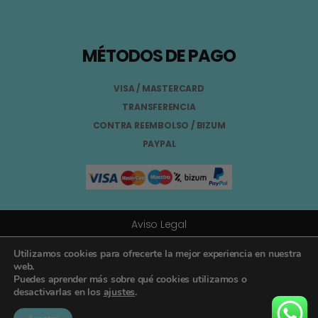
MÉTODOS DE PAGO
VISA / MASTERCARD
TRANSFERENCIA
CONTRA REEMBOLSO / BIZUM
PAYPAL
Aviso Legal
Términos y Condiciones
Utilizamos cookies para ofrecerte la mejor experiencia en nuestra
web.
Puedes aprender más sobre qué cookies utilizamos o
Política de Privacidad
desactivarlas en los
ajustes
.
Registro General Sanitario Nº 26.024094/GR