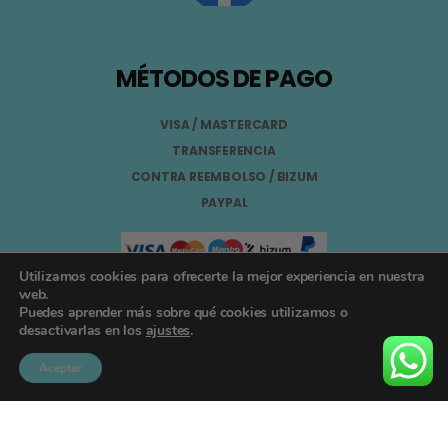
MÉTODOS DE PAGO
VISA / MASTERCARD
TRANSFERENCIA
CONTRA REEMBOLSO / BIZUM
PAYPAL
Utilizamos cookies para ofrecerte la mejor experiencia en nuestra
web.
Puedes aprender más sobre qué cookies utilizamos o
Aviso Legal
desactivarlas en los
ajustes
.
Términos y Condiciones
Aceptar
Política de Privacidad
Registro General Sanitario Nº 26.024094/GR