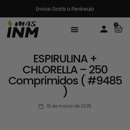
Envíos Gratis
a Península
0
Inicio
Sobre Nosotros
Productos
Packs
Masinm Mascotas
Contacto
ESPIRULINA +
CHLORELLA – 250
Comprimidos ( #9485
)
19 de marzo de 2025