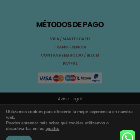
MÉTODOS DE PAGO
VISA / MASTERCARD
TRANSFERENCIA
CONTRA REEMBOLSO / BIZUM
PAYPAL
Aviso Legal
Términos y Condiciones
Utilizamos cookies para ofrecerte la mejor experiencia en nuestra
web.
Puedes aprender más sobre qué cookies utilizamos o
Política de Privacidad
desactivarlas en los
ajustes
.
Registro General Sanitario Nº 26.024094/GR