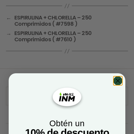
←
ESPIRULINA + CHLORELLA – 250
Comprimidos ( #7598 )
→
ESPIRULINA + CHLORELLA – 250
Comprimidos ( #7610 )
Obtén un
10% de descuento