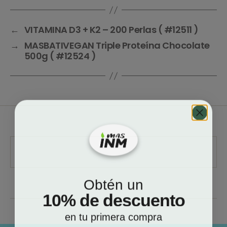
←
VITAMINA D3 + K2 – 200 Perlas ( #12511 )
→
MASBATIVEGAN Triple Proteína Chocolate
500g ( #12524 )
Obtén un
10% de descuento
en tu primera compra