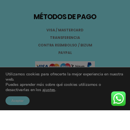
MÉTODOS DE PAGO
VISA / MASTERCARD
TRANSFERENCIA
CONTRA REEMBOLSO / BIZUM
PAYPAL
Utilizamos cookies para ofrecerte la mejor experiencia en nuestra
web.
Puedes aprender más sobre qué cookies utilizamos o
Aviso Legal
desactivarlas en los
ajustes
.
Términos y Condiciones
Aceptar
Política de Privacidad
Registro General Sanitario Nº 26.024094/GR