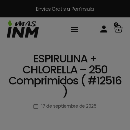
Envíos Gratis
a Península
0
Inicio
Sobre Nosotros
Productos
Packs
Masinm Mascotas
Contacto
ESPIRULINA +
CHLORELLA – 250
Comprimidos ( #12516
)
17 de septiembre de 2025