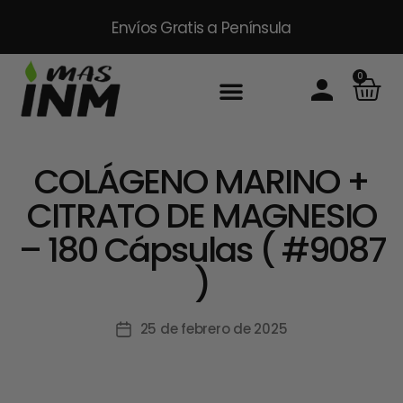
Envíos Gratis
a Península
0
Inicio
Sobre Nosotros
Productos
Packs
Masinm Mascotas
Contacto
COLÁGENO MARINO +
CITRATO DE MAGNESIO
– 180 Cápsulas ( #9087
)
25 de febrero de 2025