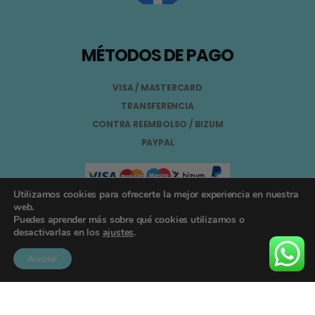
MÉTODOS DE PAGO
VISA / MASTERCARD
TRANSFERENCIA
CONTRA REEMBOLSO / BIZUM
PAYPAL
Utilizamos cookies para ofrecerte la mejor experiencia en nuestra
web.
Puedes aprender más sobre qué cookies utilizamos o
Aviso Legal
desactivarlas en los
ajustes
.
Términos y Condiciones
Aceptar
Política de Privacidad
Registro General Sanitario Nº 26.024094/GR