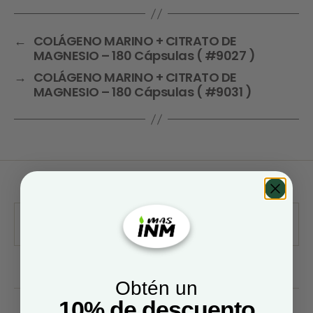
←
COLÁGENO MARINO + CITRATO DE
MAGNESIO – 180 Cápsulas ( #9027 )
→
COLÁGENO MARINO + CITRATO DE
MAGNESIO – 180 Cápsulas ( #9031 )
Obtén un
10% de descuento