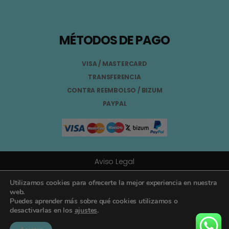
MÉTODOS DE PAGO
VISA / MASTERCARD
TRANSFERENCIA
CONTRA REEMBOLSO / BIZUM
PAYPAL
Aviso Legal
Términos y Condiciones
Utilizamos cookies para ofrecerte la mejor experiencia en nuestra
web.
Puedes aprender más sobre qué cookies utilizamos o
Política de Privacidad
desactivarlas en los
ajustes
.
Registro General Sanitario Nº 26.024094/GR