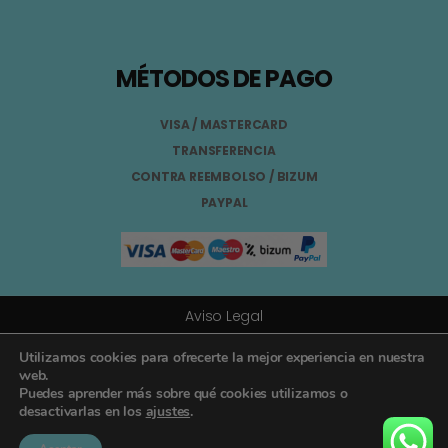
MÉTODOS DE PAGO
VISA / MASTERCARD
TRANSFERENCIA
CONTRA REEMBOLSO / BIZUM
PAYPAL
Aviso Legal
Términos y Condiciones
Utilizamos cookies para ofrecerte la mejor experiencia en nuestra
web.
Puedes aprender más sobre qué cookies utilizamos o
Política de Privacidad
desactivarlas en los
ajustes
.
Registro General Sanitario Nº 26.024094/GR