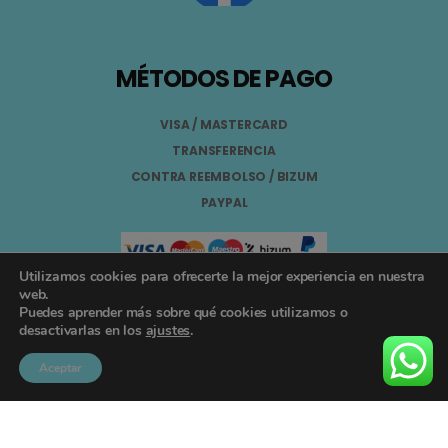
MÉTODOS DE PAGO
VISA / MASTERCARD
TRANSFERENCIA
CONTRA REEMBOLSO / BIZUM
PAYPAL
Utilizamos cookies para ofrecerte la mejor experiencia en nuestra
web.
Puedes aprender más sobre qué cookies utilizamos o
Aviso Legal
desactivarlas en los
ajustes
.
Términos y Condiciones
Aceptar
Política de Privacidad
Registro General Sanitario Nº 26.024094/GR