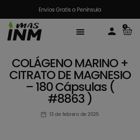
Envíos Gratis
a Península
0
Inicio
Sobre Nosotros
Productos
Packs
Masinm Mascotas
Contacto
COLÁGENO MARINO +
CITRATO DE MAGNESIO
– 180 Cápsulas (
#8863 )
13 de febrero de 2025