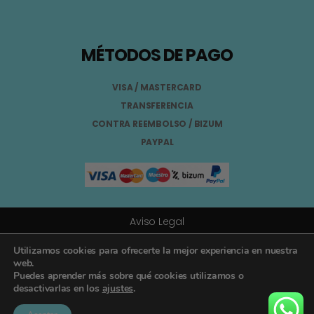
MÉTODOS DE PAGO
VISA / MASTERCARD
TRANSFERENCIA
CONTRA REEMBOLSO / BIZUM
PAYPAL
Aviso Legal
Términos y Condiciones
Utilizamos cookies para ofrecerte la mejor experiencia en nuestra
web.
Puedes aprender más sobre qué cookies utilizamos o
Política de Privacidad
desactivarlas en los
ajustes
.
Registro General Sanitario Nº 26.024094/GR