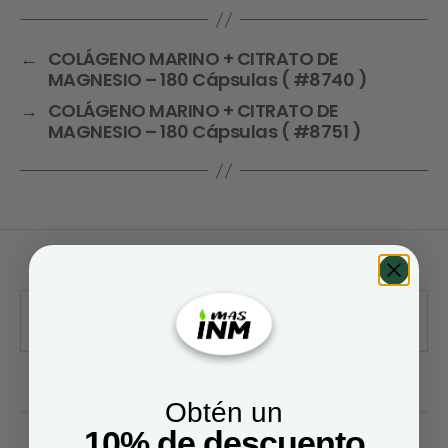
←
COLÁGENO MARINO + CITRATO DE
MAGNESIO – 180 Cápsulas ( #8740 )
→
COLÁGENO MARINO + CITRATO DE
MAGNESIO – 180 Cápsulas ( #8751 )
Obtén un
10% de descuento