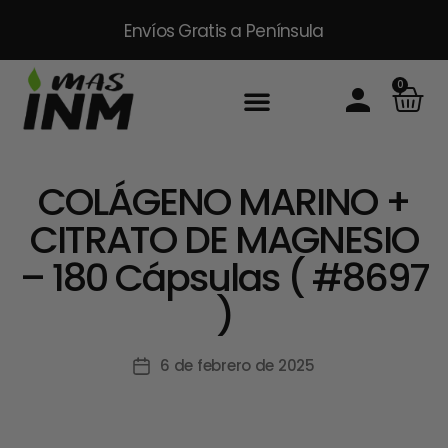
Envíos Gratis
a Península
0
Inicio
Sobre Nosotros
Productos
Packs
Masinm Mascotas
Contacto
COLÁGENO MARINO +
CITRATO DE MAGNESIO
– 180 Cápsulas ( #8697
)
6 de febrero de 2025