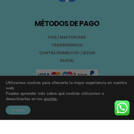
MÉTODOS DE PAGO
VISA / MASTERCARD
TRANSFERENCIA
CONTRA REEMBOLSO / BIZUM
PAYPAL
Utilizamos cookies para ofrecerte la mejor experiencia en nuestra
web.
Puedes aprender más sobre qué cookies utilizamos o
Aviso Legal
desactivarlas en los
ajustes
.
Términos y Condiciones
Aceptar
Política de Privacidad
Registro General Sanitario Nº 26.024094/GR