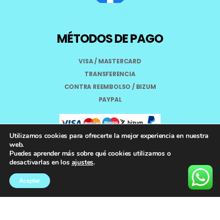
MÉTODOS DE PAGO
VISA / MASTERCARD
TRANSFERENCIA
CONTRA REEMBOLSO / BIZUM
PAYPAL
Utilizamos cookies para ofrecerte la mejor experiencia en nuestra
web.
Puedes aprender más sobre qué cookies utilizamos o
Aviso Legal
desactivarlas en los
ajustes
.
Términos y Condiciones
Aceptar
Política de Privacidad
Registro General Sanitario Nº 26.024094/GR