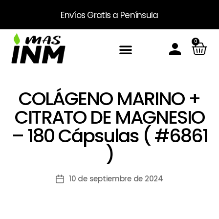
Envíos Gratis
a Península
0
Inicio
Sobre Nosotros
Productos
Packs
Masinm Mascotas
Contacto
COLÁGENO MARINO +
CITRATO DE MAGNESIO
– 180 Cápsulas ( #6861
)
10 de septiembre de 2024