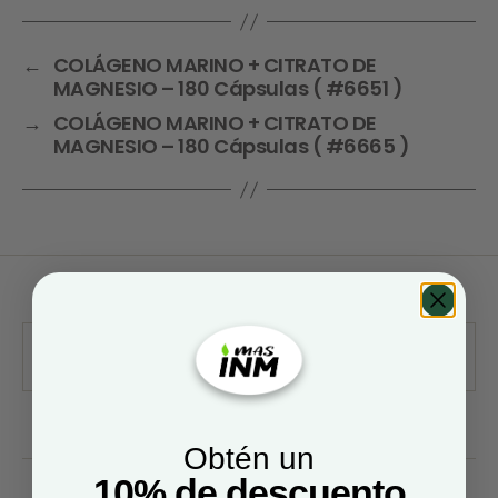
←
COLÁGENO MARINO + CITRATO DE
MAGNESIO – 180 Cápsulas ( #6651 )
→
COLÁGENO MARINO + CITRATO DE
MAGNESIO – 180 Cápsulas ( #6665 )
Obtén un
10% de descuento