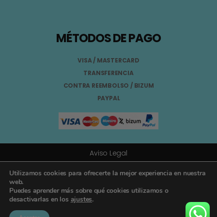
MÉTODOS DE PAGO
VISA / MASTERCARD
TRANSFERENCIA
CONTRA REEMBOLSO / BIZUM
PAYPAL
Aviso Legal
Términos y Condiciones
Utilizamos cookies para ofrecerte la mejor experiencia en nuestra
web.
Puedes aprender más sobre qué cookies utilizamos o
Política de Privacidad
desactivarlas en los
ajustes
.
Registro General Sanitario Nº 26.024094/GR