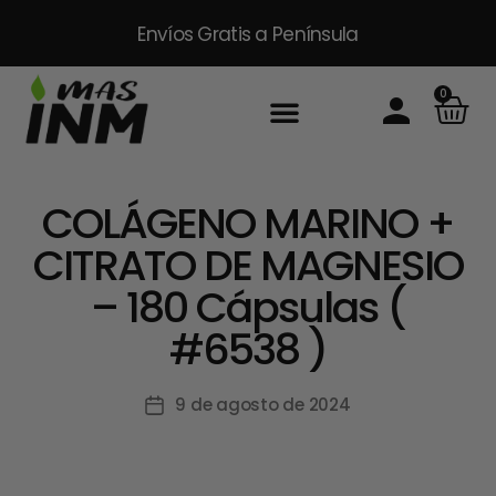
Envíos Gratis
a Península
0
Inicio
Sobre Nosotros
Productos
Packs
Masinm Mascotas
Contacto
COLÁGENO MARINO +
CITRATO DE MAGNESIO
– 180 Cápsulas (
#6538 )
9 de agosto de 2024