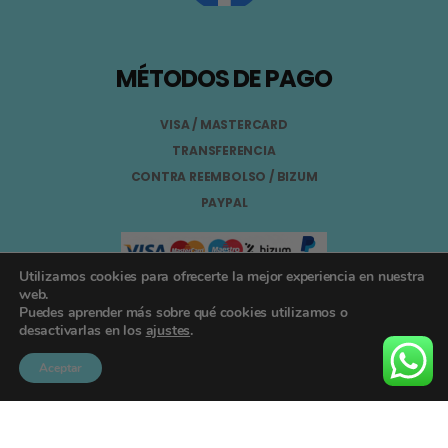
MÉTODOS DE PAGO
VISA / MASTERCARD
TRANSFERENCIA
CONTRA REEMBOLSO / BIZUM
PAYPAL
Utilizamos cookies para ofrecerte la mejor experiencia en nuestra
web.
Puedes aprender más sobre qué cookies utilizamos o
Aviso Legal
desactivarlas en los
ajustes
.
Términos y Condiciones
Aceptar
Política de Privacidad
Registro General Sanitario Nº 26.024094/GR