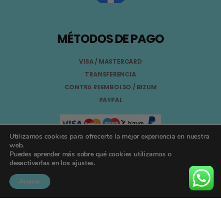
MÉTODOS DE PAGO
VISA / MASTERCARD
TRANSFERENCIA
CONTRA REEMBOLSO / BIZUM
PAYPAL
Utilizamos cookies para ofrecerte la mejor experiencia en nuestra
web.
Puedes aprender más sobre qué cookies utilizamos o
Aviso Legal
desactivarlas en los
ajustes
.
Términos y Condiciones
Aceptar
Política de Privacidad
Registro General Sanitario Nº 26.024094/GR