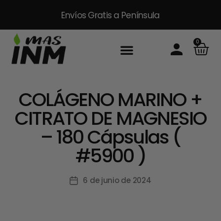
Envíos Gratis
a Península
0
Inicio
Sobre Nosotros
Productos
Packs
Masinm Mascotas
Contacto
COLÁGENO MARINO +
CITRATO DE MAGNESIO
– 180 Cápsulas (
#5900 )
6 de junio de 2024