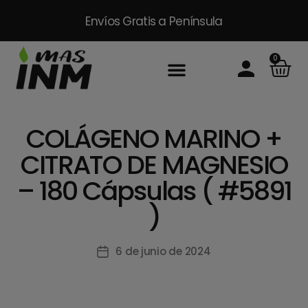
Envíos Gratis
a Península
0
Inicio
Sobre Nosotros
Productos
Packs
Masinm Mascotas
Contacto
COLÁGENO MARINO +
CITRATO DE MAGNESIO
– 180 Cápsulas ( #5891
)
6 de junio de 2024