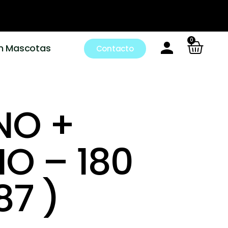
0
m Mascotas
Contacto
NO +
O – 180
87 )