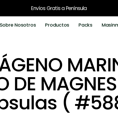
Envíos Gratis
a Península
Sobre Nosotros
Productos
Packs
Masin
ÁGENO MARI
O DE MAGNESI
sulas ( #58