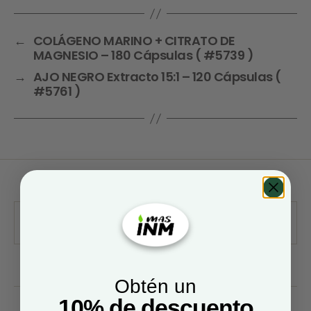
←
COLÁGENO MARINO + CITRATO DE
MAGNESIO – 180 Cápsulas ( #5739 )
→
AJO NEGRO Extracto 15:1 – 120 Cápsulas (
#5761 )
Obtén un
10% de descuento