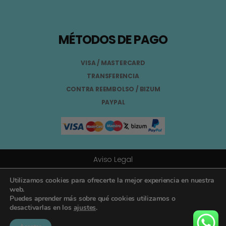
MÉTODOS DE PAGO
VISA / MASTERCARD
TRANSFERENCIA
CONTRA REEMBOLSO / BIZUM
PAYPAL
Aviso Legal
Términos y Condiciones
Utilizamos cookies para ofrecerte la mejor experiencia en nuestra
web.
Puedes aprender más sobre qué cookies utilizamos o
Política de Privacidad
desactivarlas en los
ajustes
.
Registro General Sanitario Nº 26.024094/GR