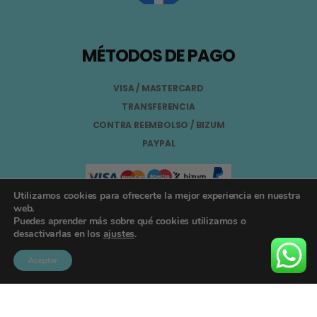
MÉTODOS DE PAGO
VISA / MASTERCARD
TRANSFERENCIA
CONTRA REEMBOLSO / BIZUM
PAYPAL
Utilizamos cookies para ofrecerte la mejor experiencia en nuestra
web.
Puedes aprender más sobre qué cookies utilizamos o
Aviso Legal
desactivarlas en los
ajustes
.
Términos y Condiciones
Aceptar
Política de Privacidad
Registro General Sanitario Nº 26.024094/GR