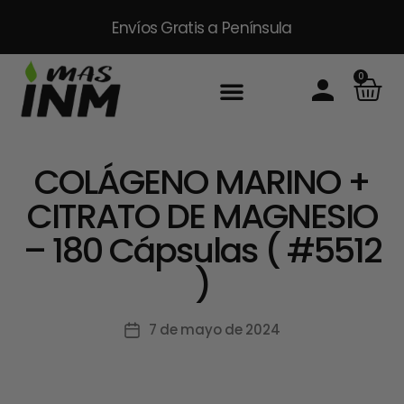
Envíos Gratis
a Península
0
Inicio
Sobre Nosotros
Productos
Packs
Masinm Mascotas
Contacto
COLÁGENO MARINO +
CITRATO DE MAGNESIO
– 180 Cápsulas ( #5512
)
7 de mayo de 2024