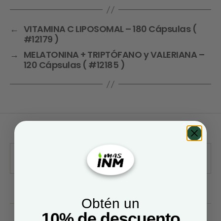
←
VITAMINA C LIPOSOMAL – 180 Cápsulas (
#12179 )
→
MELATONINA + TRIPTÓFANO y VALERIANA –
120 Cápsulas ( #12185 )
Obtén un
10% de descuento