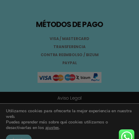
MÉTODOS DE PAGO
VISA / MASTERCARD
TRANSFERENCIA
CONTRA REEMBOLSO / BIZUM
PAYPAL
Aviso Legal
Términos y Condiciones
Utilizamos cookies para ofrecerte la mejor experiencia en nuestra
web.
Puedes aprender más sobre qué cookies utilizamos o
Política de Privacidad
desactivarlas en los
ajustes
.
Registro General Sanitario Nº 26.024094/GR