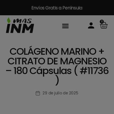
Envíos Gratis
a Península
0
Inicio
Sobre Nosotros
Productos
Packs
Masinm Mascotas
Contacto
COLÁGENO MARINO +
CITRATO DE MAGNESIO
– 180 Cápsulas ( #11736
)
29 de julio de 2025