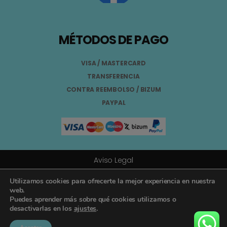
MÉTODOS DE PAGO
VISA / MASTERCARD
TRANSFERENCIA
CONTRA REEMBOLSO / BIZUM
PAYPAL
Aviso Legal
Términos y Condiciones
Utilizamos cookies para ofrecerte la mejor experiencia en nuestra
web.
Puedes aprender más sobre qué cookies utilizamos o
Política de Privacidad
desactivarlas en los
ajustes
.
Registro General Sanitario Nº 26.024094/GR