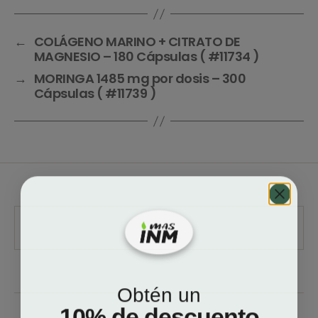
←
COLÁGENO MARINO + CITRATO DE
MAGNESIO – 180 Cápsulas ( #11734 )
→
MORINGA 1485 mg por dosis – 300
Cápsulas ( #11739 )
Obtén un
10% de descuento