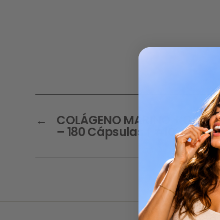
←
COLÁGENO MARINO + CITRA
– 180 Cápsulas ( #10206 )