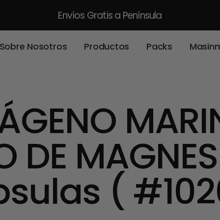
Envíos Gratis
a Península
Sobre Nosotros
Productos
Packs
Masin
ÁGENO MARI
O DE MAGNESI
sulas ( #102