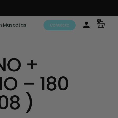
0
m Mascotas
Contacto
NO +
O – 180
08 )