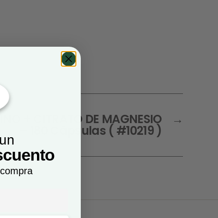
NO + CITRATO DE MAGNESIO
→
– 180 Cápsulas ( #10219 )
 un
scuento
 compra