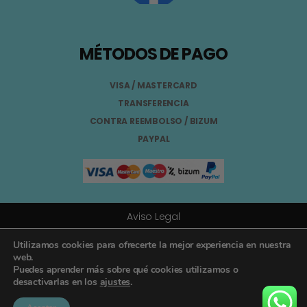
MÉTODOS DE PAGO
VISA / MASTERCARD
TRANSFERENCIA
CONTRA REEMBOLSO / BIZUM
PAYPAL
Aviso Legal
Términos y Condiciones
Utilizamos cookies para ofrecerte la mejor experiencia en nuestra
web.
Puedes aprender más sobre qué cookies utilizamos o
Política de Privacidad
desactivarlas en los
ajustes
.
Registro General Sanitario Nº 26.024094/GR