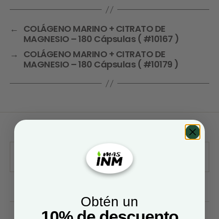
←
COLÁGENO MARINO + CITRATO DE
MAGNESIO – 180 Cápsulas ( #10167 )
→
COLÁGENO MARINO + CITRATO DE
MAGNESIO – 180 Cápsulas ( #10179 )
Obtén un
10% de descuento