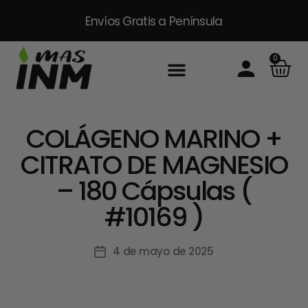
Envíos Gratis
a Península
0
Inicio
Sobre Nosotros
Productos
Packs
Masinm Mascotas
Contacto
COLÁGENO MARINO +
CITRATO DE MAGNESIO
– 180 Cápsulas (
#10169 )
4 de mayo de 2025