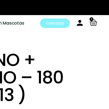
0
m Mascotas
Contacto
NO +
O – 180
13 )