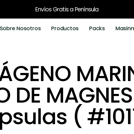
Envíos Gratis
a Península
Sobre Nosotros
Productos
Packs
Masin
ÁGENO MARI
O DE MAGNESI
sulas ( #101