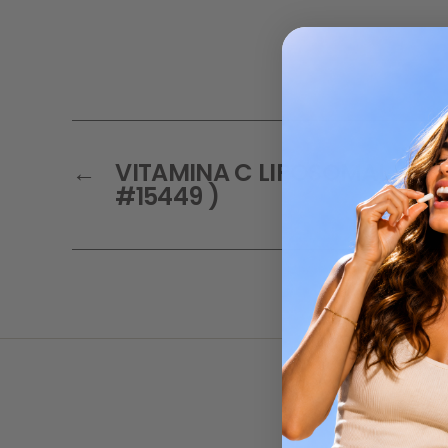
←
VITAMINA C LIPOSOMAL – 180
#15449 )