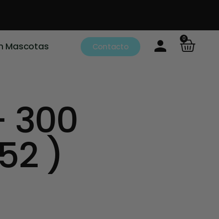
0
m Mascotas
Contacto
 300
52 )