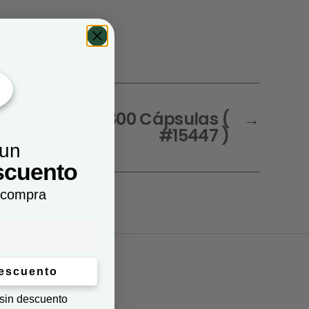
 por dosis – 300 Cápsulas (
→
#15447 )
 un
scuento
 compra
descuento
 sin descuento