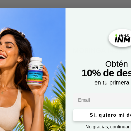
 Cápsulas (
MORINGA 1485 mg
Obtén
10% de de
en tu primera
Email
Si, quiero mi 
No gracias, continuar