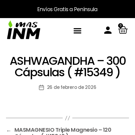
Envíos Gratis
a Península
0
Inicio
Sobre Nosotros
Productos
Packs
Masinm Mascotas
Contacto
ASHWAGANDHA – 300
Cápsulas ( #15349 )
26 de febrero de 2026
←
MASMAGNESIO Triple Magnesio – 120