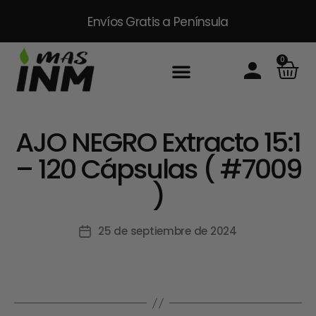
Envíos Gratis
a Península
0
Inicio
Sobre Nosotros
Productos
Packs
Masinm Mascotas
Contacto
AJO NEGRO Extracto 15:1
– 120 Cápsulas ( #7009
)
25 de septiembre de 2024