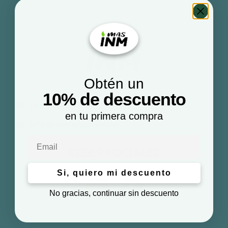
Obtén un
10% de descuento
(+34) 623 57 96 14
en tu primera compra
info@masinmune.com
Email
REDES SOCIALES
Si, quiero mi descuento
No gracias, continuar sin descuento